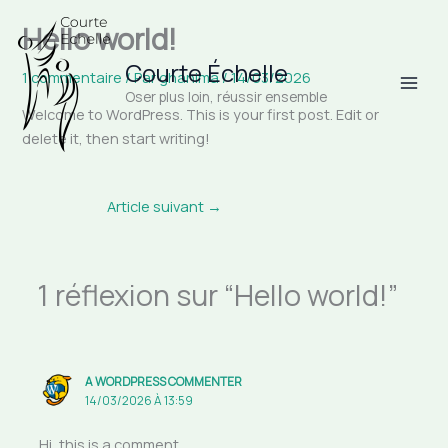
Aller
Hello world!
au
contenu
Courte Échelle
1 commentaire
/ Par
ghanima
/
14/03/2026
Oser plus loin, réussir ensemble
Welcome to WordPress. This is your first post. Edit or
delete it, then start writing!
Article suivant
→
1 réflexion sur “Hello world!”
A WORDPRESS COMMENTER
14/03/2026 À 13:59
Hi, this is a comment.